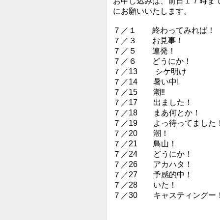
お申し込みは、前日１７時ま
にお願いいたします。
７／１ 終わってみれば！
７／３ お見事！
７／５ 連発！
７／６ どうにか！
７／13 シケ明け
７／14 暑い中!
７／15 潮‼︎
７／17 出ました！
７／18 まあ何とか！
７／19 よっ待ってました
７／20 潮！
７／21 鳥山！
７／24 どうにか！
７／26 アカハタ！
７／27 予感的中！
７／28 いた！
７／30 キャスティングー