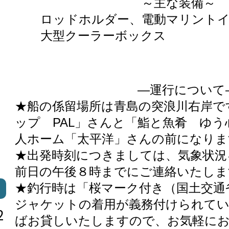
～主な装備～
ロッドホルダー、電動マリントイ
大型クーラーボックス
―運行について
★船の係留場所は青島の突浪川右岸
ップ PAL」さんと「鮨と魚肴 ゆ
人ホーム「太平洋」さんの前になりま
★出発時刻につきましては、気象状況
前日の午後８時までにご連絡いたしま
★釣行時は「桜マーク付き（国土交通
ジャケットの着用が義務付けられて
2
ばお貸しいたしますので、お気軽に