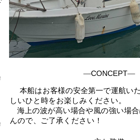
で
CONCEPT
―
―
！
本船はお客様の安全第一で運航
い
しいひと時をお楽しみください。
海上の波が高い場合や風の強い場合
んので、ご了承ください！
！