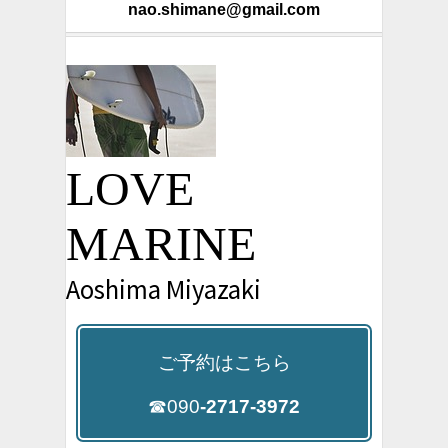
nao.shimane@gmail.com
LOVE
MARINE
Aoshima Miyazaki
ご予約はこちら
☎090
-2717-3972