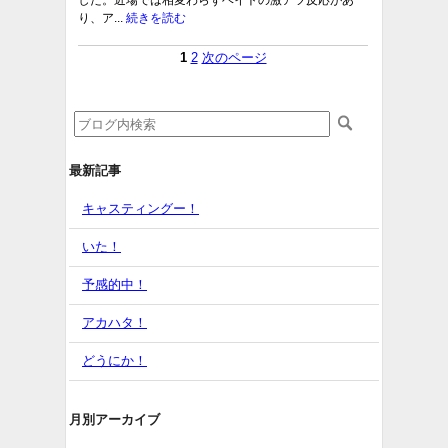
した。近場では相変わらずベイトの激アツ反応があ
り、ア...
続きを読む
1
2
次のページ
最新記事
キャスティングー！
いた！
予感的中！
アカハタ！
どうにか！
月別アーカイブ