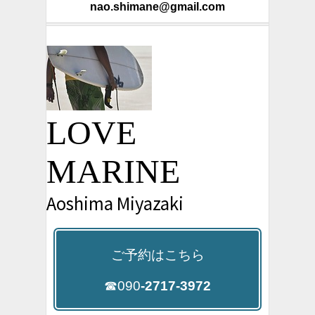
nao.shimane@gmail.com
LOVE
MARINE
Aoshima Miyazaki
ご予約はこちら
☎090
-2717-3972