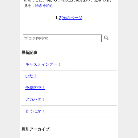
出船でした。朝から予報以上に風があり、近場で様子
見を...
続きを読む
1
2
次のページ
最新記事
キャスティングー！
いた！
予感的中！
アカハタ！
どうにか！
月別アーカイブ