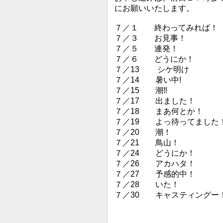
にお願いいたします。
７／１ 終わってみれば！
７／３ お見事！
７／５ 連発！
７／６ どうにか！
７／13 シケ明け
７／14 暑い中!
７／15 潮‼︎
７／17 出ました！
７／18 まあ何とか！
７／19 よっ待ってました
７／20 潮！
７／21 鳥山！
７／24 どうにか！
７／26 アカハタ！
７／27 予感的中！
７／28 いた！
７／30 キャスティングー