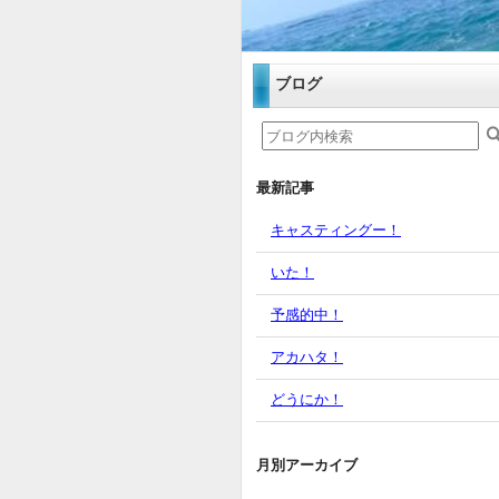
ブログ
最新記事
キャスティングー！
いた！
予感的中！
アカハタ！
どうにか！
月別アーカイブ