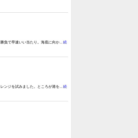
負で早速いい当たり。海底に向か...
続
ンジを試みました。ところが港を...
続