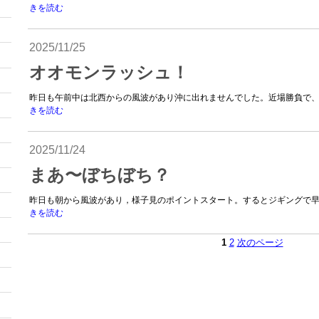
きを読む
2025/11/25
オオモンラッシュ！
昨日も午前中は北西からの風波があり沖に出れませんでした。近場勝負で、オ
きを読む
2025/11/24
まあ〜ぼちぼち？
昨日も朝から風波があり，様子見のポイントスタート。するとジギングで早速
きを読む
1
2
次のページ