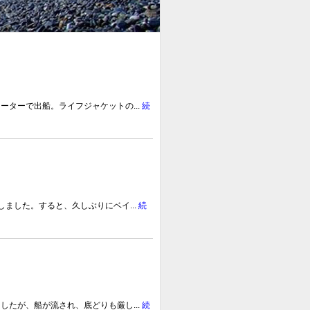
ターで出船。ライフジャケットの...
続
ました。すると、久しぶりにベイ...
続
たが、船が流され、底どりも厳し...
続