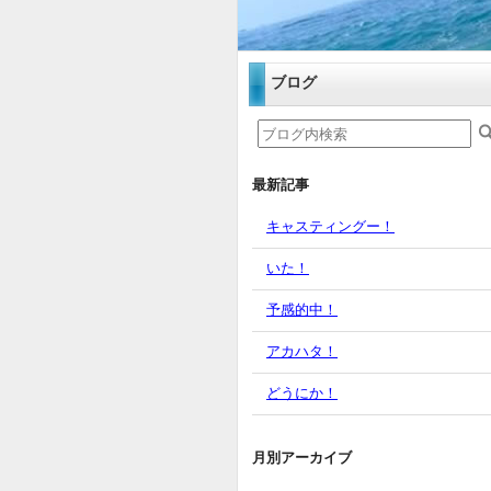
ブログ
最新記事
キャスティングー！
いた！
予感的中！
アカハタ！
どうにか！
月別アーカイブ