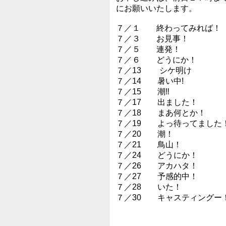
にお願いいたします。
７／１ 終わってみれば！
７／３ お見事！
７／５ 連発！
７／６ どうにか！
７／13 シケ明け
７／14 暑い中!
７／15 潮‼︎
７／17 出ました！
７／18 まあ何とか！
７／19 よっ待ってました
７／20 潮！
７／21 鳥山！
７／24 どうにか！
７／26 アカハタ！
７／27 予感的中！
７／28 いた！
７／30 キャスティングー