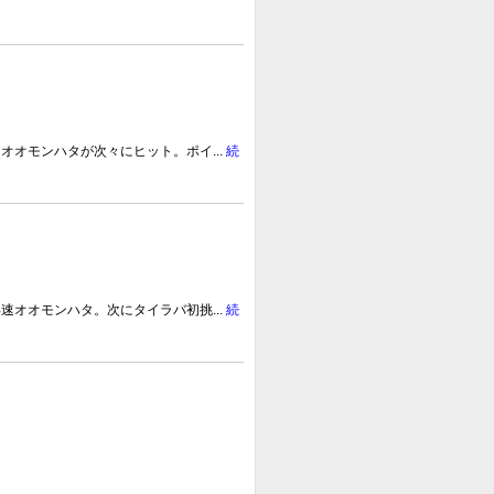
オモンハタが次々にヒット。ポイ...
続
オオモンハタ。次にタイラバ初挑...
続