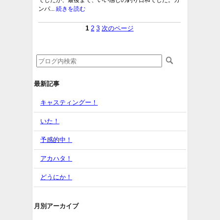
でしたが、最後まで、いい感じの釣り日和でした。カ
ンパ...
続きを読む
1
2
3
次のページ
最新記事
キャスティングー！
いた！
予感的中！
アカハタ！
どうにか！
月別アーカイブ