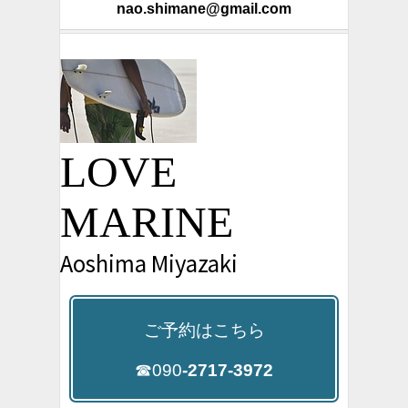
nao.shimane@gmail.com
LOVE
MARINE
Aoshima Miyazaki
ご予約はこちら
☎090
-2717-3972