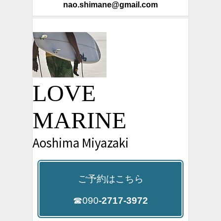
nao.shimane@gmail.com
LOVE
MARINE
Aoshima Miyazaki
ご予約はこちら
☎090
-2717-3972