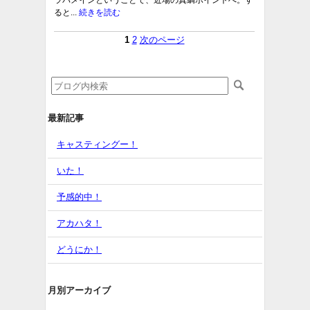
ラバメインということで、近場の真鯛ポイントへ。す
ると...
続きを読む
1
2
次のページ
最新記事
キャスティングー！
いた！
予感的中！
アカハタ！
どうにか！
月別アーカイブ