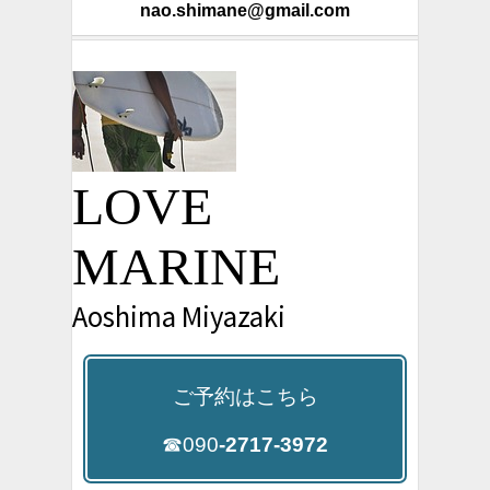
nao.shimane@gmail.com
LOVE
MARINE
Aoshima Miyazaki
ご予約はこちら
☎090
-2717-3972