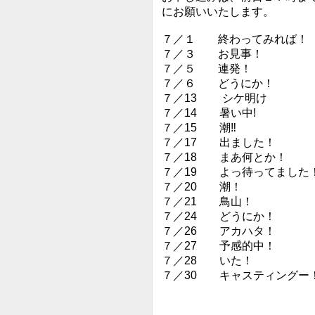
にお願いいたします。
７／１ 終わってみれば！
７／３ お見事！
７／５ 連発！
７／６ どうにか！
７／13 シケ明け
７／14 暑い中!
７／15 潮‼︎
７／17 出ました！
７／18 まあ何とか！
７／19 よっ待ってました
７／20 潮！
７／21 鳥山！
７／24 どうにか！
７／26 アカハタ！
７／27 予感的中！
７／28 いた！
７／30 キャスティングー