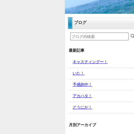
ブログ
最新記事
キャスティングー！
いた！
予感的中！
アカハタ！
どうにか！
月別アーカイブ