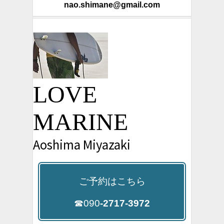
nao.shimane@gmail.com
LOVE
MARINE
Aoshima Miyazaki
ご予約はこちら
☎090
-2717-3972