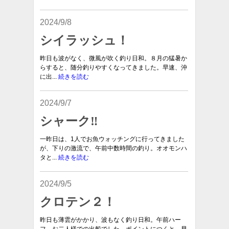
2024/9/8
シイラッシュ！
昨日も波がなく、微風が吹く釣り日和。８月の猛暑か
らすると、随分釣りやすくなってきました。早速、沖
に出...
続きを読む
2024/9/7
シャーク‼︎
一昨日は、1人でお魚ウォッチングに行ってきました
が、下りの激流で、午前中数時間の釣り。オオモンハ
タと...
続きを読む
2024/9/5
クロテン２！
昨日も薄雲がかかり、波もなく釣り日和。午前ハー