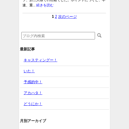
フ、お二人様での出船でした。ポイントにつくと、早
速、重...
続きを読む
1
2
次のページ
最新記事
キャスティングー！
いた！
予感的中！
アカハタ！
どうにか！
月別アーカイブ