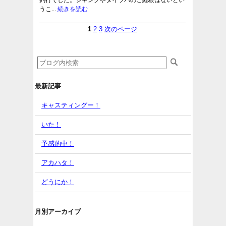
釣行でした。ジギングやタイラバのご経験はないとい
うこ...
続きを読む
1
2
3
次のページ
最新記事
キャスティングー！
いた！
予感的中！
アカハタ！
どうにか！
月別アーカイブ