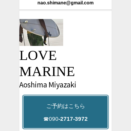
nao.shimane@gmail.com
LOVE
MARINE
Aoshima Miyazaki
ご予約はこちら
☎090
-2717-3972