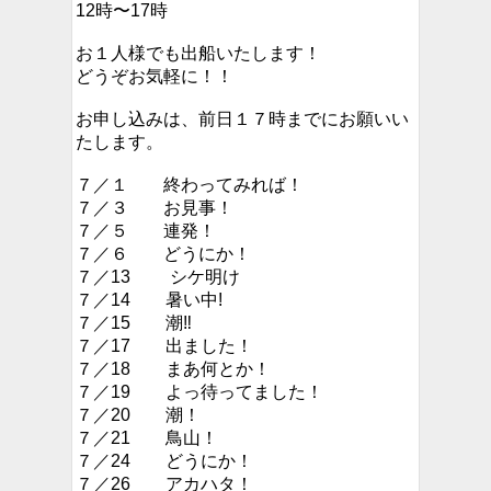
12時〜17時
お１人様でも出船いたします！
どうぞお気軽に！！
お申し込みは、前日１７時までにお願いい
たします。
７／１ 終わってみれば！
７／３ お見事！
７／５ 連発！
７／６ どうにか！
７／13 シケ明け
７／14 暑い中!
７／15 潮‼︎
７／17 出ました！
７／18 まあ何とか！
７／19 よっ待ってました！
７／20 潮！
７／21 鳥山！
７／24 どうにか！
７／26 アカハタ！