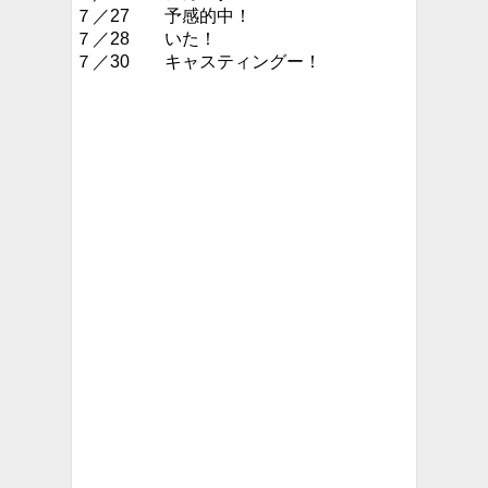
７／27 予感的中！
７／28 いた！
７／30 キャスティングー！