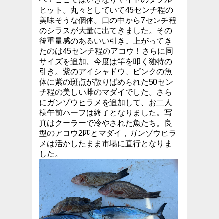
ヒット。丸々としていて45センチ程の
美味そうな個体。口の中から7センチ程
のシラスが大量に出てきました。その
後重量感のあるいい引き。上がってき
たのは45センチ程のアコウ！さらに同
サイズを追加。今度は竿を叩く独特の
引き。紫のアイシャドウ、ピンクの魚
体に紫の斑点が散りばめられた50セン
チ程の美しい雌のマダイでした。さら
にガンゾウヒラメを追加して、お二人
様午前ハーフは終了となりました。写
真はクーラーで冷やされた魚たち。良
型のアコウ2匹とマダイ，ガンゾウヒラ
メは活かしたまま市場に直行となりま
した。