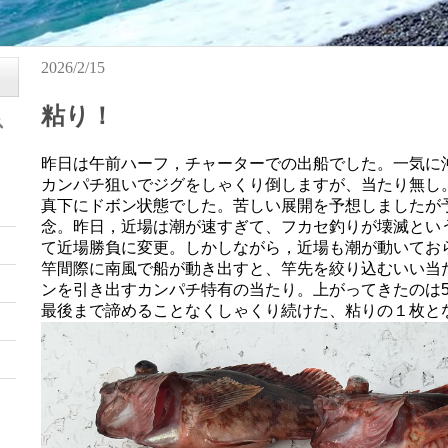
2026/2/15
粘り！
昨日は午前ハーフ，チャーターでの出船でした。一気に
カンパチ狙いでジグをしゃくり倒しますが、当たり無し
真下にドボン状態でした。苦しい展開を予想しましたが
念。昨日，近場は潮が速すぎて、フカセ釣りが壊滅とい
て近場勝負に変更。しかしながら，近場も潮が動いてお
竿間際に南風で船が動き出すと、竿先を絞り込むいい当
ンを引き出すカンパチ特有の当たり。上がってきたのは5
最後まで諦めることなくしゃくり続けた、粘りの１枚と