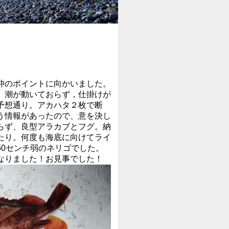
沖のポイントに向かいました。
。潮が動いておらず，仕掛けが
予想通り。アカハタ２枚で断
う情報があったので、意を決し
らず、良型アラカブとフグ。納
たり。何度も海底に向けてライ
0センチ弱のネリゴでした。
なりました！お見事でした！