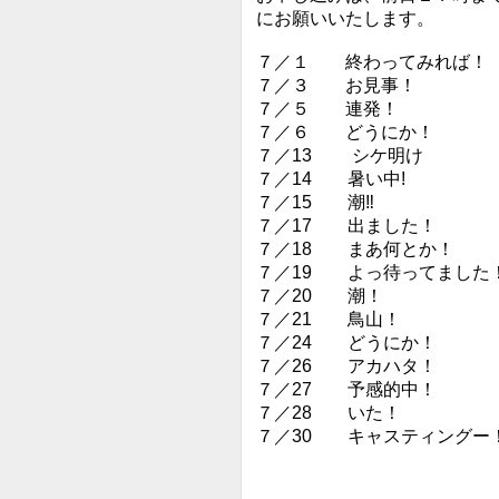
にお願いいたします。
７／１ 終わってみれば！
７／３ お見事！
７／５ 連発！
７／６ どうにか！
７／13 シケ明け
７／14 暑い中!
７／15 潮‼︎
７／17 出ました！
７／18 まあ何とか！
７／19 よっ待ってました
７／20 潮！
７／21 鳥山！
７／24 どうにか！
７／26 アカハタ！
７／27 予感的中！
７／28 いた！
７／30 キャスティングー