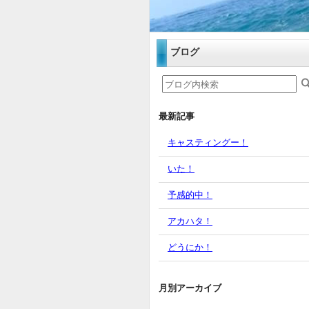
ブログ
最新記事
キャスティングー！
いた！
予感的中！
アカハタ！
どうにか！
月別アーカイブ