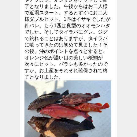
了となりました。午後からはお二人様
で近場スタート。するとすぐにお二人
様ダブルヒット。1匹はイサキでしたが
針バレ。もう1匹は良型のオオモンハタ
でした。そしてタイラバにグレ。ジグ
で釣れることはありますが、タイラバ
に喰ってきたのは初めて見ました！そ
の後、沖のポイントを点々とすると、
オレンジ色が濃い目の美しい桜鯛が
次々にヒット。バラシも多かったので
すが、お土産をそれぞれ確保されて終
了となりました。