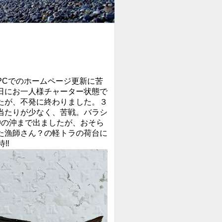
PCでのホームページ更新に苦
日にお一人様チャーター状態で
たが、不発に終わりました。３
当たりが少なく、苦戦。バラシ
沖の沖まで出ましたが、おそら
た漁師さん？の軽トラの荷台に
‼️