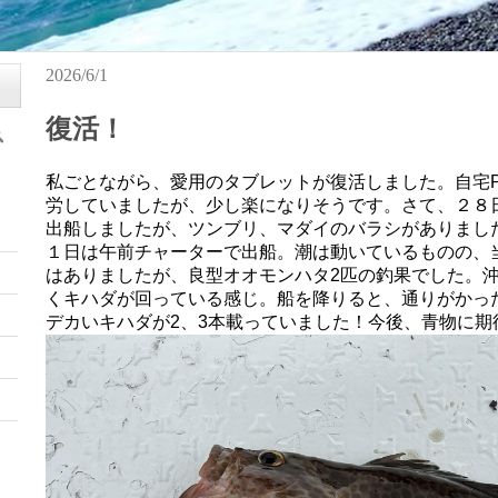
2026/6/1
復活！
私ごとながら、愛用のタブレットが復活しました。自宅
労していましたが、少し楽になりそうです。さて、２８
出船しましたが、ツンブリ、マダイのバラシがありまし
１日は午前チャーターで出船。潮は動いているものの、
はありましたが、良型オオモンハタ2匹の釣果でした。
くキハダが回っている感じ。船を降りると、通りがかっ
デカいキハダが2、3本載っていました！今後、青物に期待