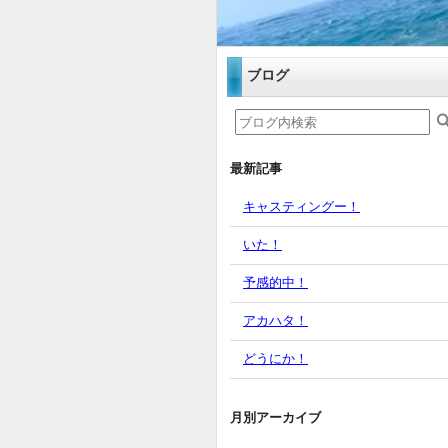
ブログ
最新記事
キャスティングー！
いた！
予感的中！
アカハタ！
どうにか！
月別アーカイブ