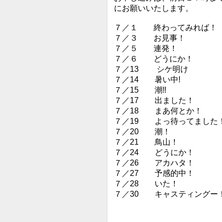
にお願いいたします。
７／１ 終わってみれば！
７／３ お見事！
７／５ 連発！
７／６ どうにか！
７／13 シケ明け
７／14 暑い中!
７／15 潮‼︎
７／17 出ました！
７／18 まあ何とか！
７／19 よっ待ってました
７／20 潮！
７／21 鳥山！
７／24 どうにか！
７／26 アカハタ！
７／27 予感的中！
７／28 いた！
７／30 キャスティングー