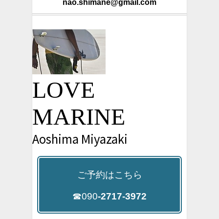
nao.shimane@gmail.com
LOVE
MARINE
Aoshima Miyazaki
ご予約はこちら
☎090
-2717-3972