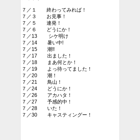
７／１ 終わってみれば！
７／３ お見事！
７／５ 連発！
７／６ どうにか！
７／13 シケ明け
７／14 暑い中!
７／15 潮‼︎
７／17 出ました！
７／18 まあ何とか！
７／19 よっ待ってました！
７／20 潮！
７／21 鳥山！
７／24 どうにか！
７／26 アカハタ！
７／27 予感的中！
７／28 いた！
７／30 キャスティングー！