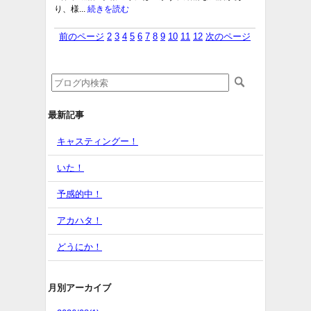
り、様...
続きを読む
前のページ
2
3
4
5
6
7
8
9
10
11
12
次のページ
最新記事
キャスティングー！
いた！
予感的中！
アカハタ！
どうにか！
月別アーカイブ