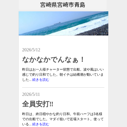
宮崎県宮崎市青島
2026/5/12
なかなかでんなぁ！
昨日はお一人様チャーター状態で出船。波や風はいい
感じで釣り日和でした。朝イチは結構潮が動いていま
した...
続きを読む
2026/5/11
全員安打‼︎
昨日は、終日穏やかな釣り日和。午前ハーフは3名様
での出船でした。マダイ狙いで近場スタート。使って
いる...
続きを読む